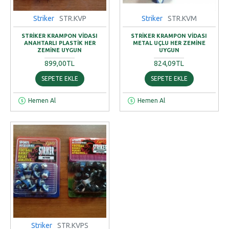
Striker
STR.KVP
Striker
STR.KVM
STRIKER KRAMPON VIDASI
STRIKER KRAMPON VIDASI
ANAHTARLI PLASTIK HER
METAL UÇLU HER ZEMINE
ZEMINE UYGUN
UYGUN
899,00TL
824,09TL
SEPETE EKLE
SEPETE EKLE
Hemen Al
Hemen Al
Striker
STR.KVPS