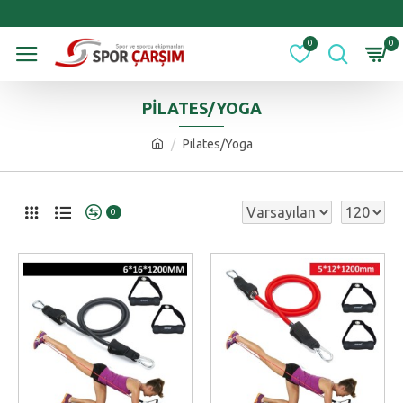
0
0
PILATES/YOGA
Pilates/Yoga
0