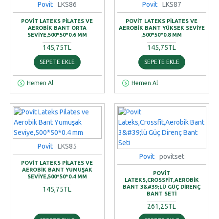
Povit
LKS86
Povit
LKS87
POVIT LATEKS PILATES VE
POVIT LATEKS PILATES VE
AEROBIK BANT ORTA
AEROBIK BANT YÜKSEK SEVIYE
SEVIYE,500*50*0.6 MM
,500*50*0.8 MM
145,75TL
145,75TL
SEPETE EKLE
SEPETE EKLE
Hemen Al
Hemen Al
Povit
LKS85
Povit
povitset
POVIT LATEKS PILATES VE
AEROBIK BANT YUMUŞAK
POVIT
SEVIYE,500*50*0.4 MM
LATEKS,CROSSFIT,AEROBIK
BANT 3&#39;LÜ GÜÇ DIRENÇ
145,75TL
BANT SETI
261,25TL