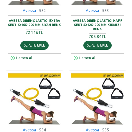
Avessa
552
Avessa
553
AVESSA DIRENÇ LASTIĞI EXTRA
AVESSA DIRENÇ LASTIĞI HAFIF
SERT 6X16X1200 MM SIYAH RENK
SERT 5X12X1200 MM KIRMIZI
RENK
724,16TL
705,84TL
SEPETE EKLE
SEPETE EKLE
Hemen Al
Hemen Al
Avessa
554
Avessa
555