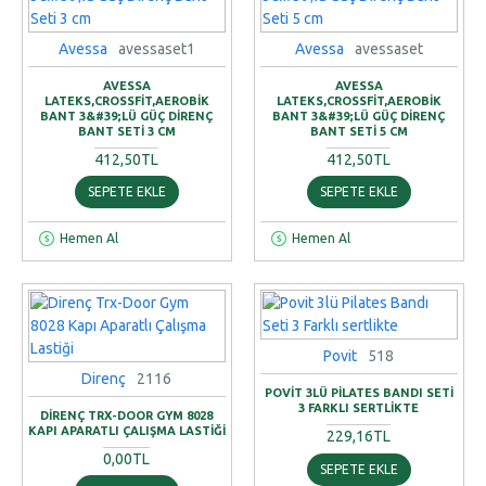
Avessa
avessaset1
Avessa
avessaset
AVESSA
AVESSA
LATEKS,CROSSFIT,AEROBIK
LATEKS,CROSSFIT,AEROBIK
BANT 3&#39;LÜ GÜÇ DIRENÇ
BANT 3&#39;LÜ GÜÇ DIRENÇ
BANT SETI 3 CM
BANT SETI 5 CM
412,50TL
412,50TL
SEPETE EKLE
SEPETE EKLE
Hemen Al
Hemen Al
Povit
518
Direnç
2116
POVIT 3LÜ PILATES BANDI SETI
3 FARKLI SERTLIKTE
DIRENÇ TRX-DOOR GYM 8028
KAPI APARATLI ÇALIŞMA LASTIĞI
229,16TL
0,00TL
SEPETE EKLE