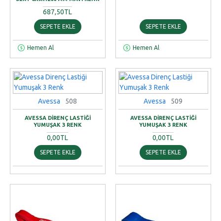
687,50TL
SEPETE EKLE
SEPETE EKLE
Hemen Al
Hemen Al
Avessa
508
Avessa
509
AVESSA DIRENÇ LASTIĞI
AVESSA DIRENÇ LASTIĞI
YUMUŞAK 3 RENK
YUMUŞAK 3 RENK
0,00TL
0,00TL
SEPETE EKLE
SEPETE EKLE