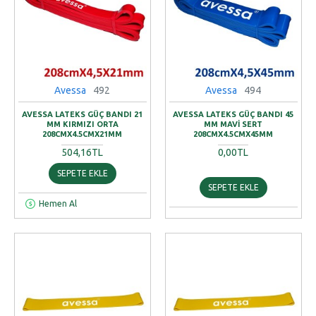
Avessa
492
Avessa
494
AVESSA LATEKS GÜÇ BANDI 21
AVESSA LATEKS GÜÇ BANDI 45
MM KIRMIZI ORTA
MM MAVI SERT
208CMX4.5CMX21MM
208CMX4.5CMX45MM
504,16TL
0,00TL
SEPETE EKLE
SEPETE EKLE
Hemen Al