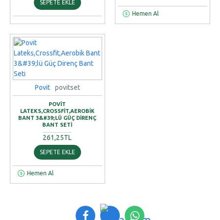
SEPETE EKLE
Hemen Al
Povit
povitset
POVIT
LATEKS,CROSSFIT,AEROBIK
BANT 3&#39;LÜ GÜÇ DIRENÇ
BANT SETI
261,25TL
SEPETE EKLE
Hemen Al