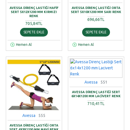
AVESSA DIRENÇ LASTIĞI HAFIF
AVESSA DIRENÇ LASTIĞI ORTA
SERT 5X12X1200 MM KIRMIZI
SERT 5X10X1200 MM SARI RENK
RENK
696,66TL
705,84TL
SEPETE EKLE
SEPETE EKLE
Hemen Al
Hemen Al
Avessa
551
AVESSA DIRENÇ LASTIĞI SERT
6X14X1200 MM LACIVERT RENK
710,41TL
Avessa
555
AVESSA DIRENÇ LASTIĞI ORTA
SERT 6X9X1200 MM MAVI RENK