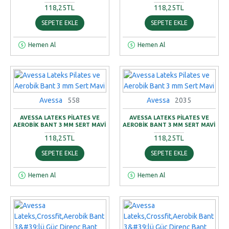
118,25TL
118,25TL
SEPETE EKLE
SEPETE EKLE
Hemen Al
Hemen Al
Avessa
558
Avessa
2035
AVESSA LATEKS PILATES VE
AVESSA LATEKS PILATES VE
AEROBIK BANT 3 MM SERT MAVI
AEROBIK BANT 3 MM SERT MAVI
118,25TL
118,25TL
SEPETE EKLE
SEPETE EKLE
Hemen Al
Hemen Al