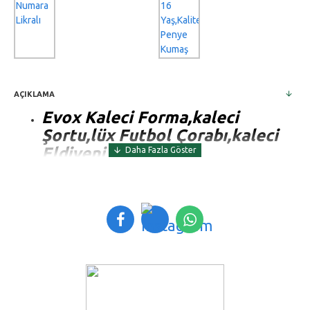
AÇIKLAMA
Evox Kaleci Forma,kaleci
Şortu,lüx Futbol Çorabı,kaleci
Eldiveni Seti
Kaleci Şortu,Kaleci
Forması,Lüks Çorap, Kaleci
Eldiveni Set Set İçeriği
Kaleci Forması(Sırtına 1 Numara
Baskılı)
Kaleci Şortu