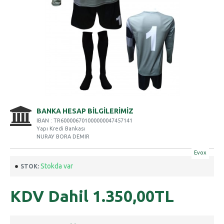
BANKA HESAP BILGILERIMIZ
IBAN : TR600006701000000047457141
Yapı Kredi Bankası
NURAY BORA DEMIR
Evox
Stokda var
STOK:
KDV Dahil
1.350,00TL